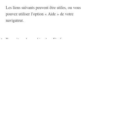
Les liens suivants peuvent être utiles, ou vous
pouvez utiliser l'option « Aide » de votre
navigateur.
Paramètres des cookies dans Firefox
Paramètres des cookies dans Internet Explorer
Paramètres des cookies dans Google Chrome
Paramètres des cookies dans Safari (OS X)
Paramètres des cookies dans Safari (iOS)
Paramètres des cookies dans Android
Pour refuser et empêcher que vos données soient
utilisées par Google Analytics sur tous les sites
Web, consultez les instructions suivantes :
https://tools.google.com/dlpage/gaoptout?hl=fr
Il se peut que nous modifiions cette politique en
matière de cookies. Nous vous encourageons à